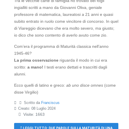
Tra le vecchie carte di famiglia ho trovato dei fogli
ingialliti scritti a mano da Giovanni Oliva, geniale
professore di matematica, laureatosi a 21 anni e quasi
subito entrato in ruolo come vincitore di concorso. In quel
di Viareggio dicevano che era molto severo, ma giusto;
io dico che sono contento di averlo avuto come zio.
Com’era il programma di Maturità classica nell’anno
1945-46?
La prima osservazione
riguarda il modo in cui era
scritto:
a mano!
I testi erano dettati e trascritti dagli
alunni.
Ecco quelli di latino e greco:
ab uno disce omnes
(come
disse Virgilio)
Scritto da
Franciscus
Creato: 08 Luglio 2024
Visite: 1663
LEGGI TUTTO: DUE PAROLE SULLA MATURITÀ DI UNA