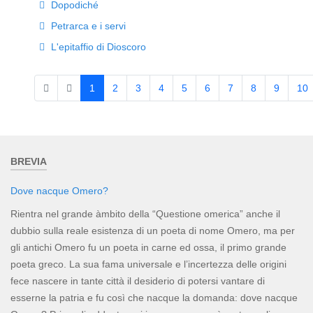
Dopodiché
Petrarca e i servi
L'epitaffio di Dioscoro
1
2
3
4
5
6
7
8
9
10
Pagina 1 di 28
BREVIA
Dove nacque Omero?
Rientra nel grande àmbito della “Questione omerica” anche il
dubbio sulla reale esistenza di un poeta di nome Omero, ma per
gli antichi Omero fu un poeta in carne ed ossa, il primo grande
poeta greco. La sua fama universale e l’incertezza delle origini
fece nascere in tante città il desiderio di potersi vantare di
esserne la patria e fu così che nacque la domanda: dove nacque