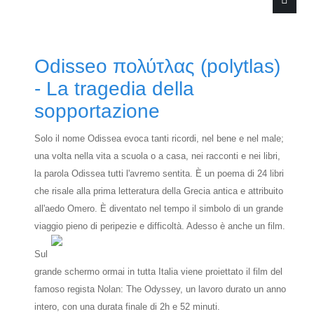
Odisseo πολύτλας (polytlas)
Type 2 or more characters for results.
- La tragedia della
sopportazione
Solo il nome Odissea evoca tanti ricordi, nel bene e nel male;
una volta nella vita a scuola o a casa, nei racconti e nei libri,
la parola Odissea tutti l'avremo sentita. È un poema di 24 libri
che risale alla prima letteratura della Grecia antica e attribuito
all'aedo Omero. È diventato nel tempo il simbolo di un grande
viaggio pieno di peripezie e difficoltà.
Adesso è anche un film.
Sul
grande schermo ormai in tutta Italia viene proiettato il film del
famoso regista Nolan: The Odyssey, un lavoro durato un anno
intero, con una durata finale di 2h e 52 minuti.