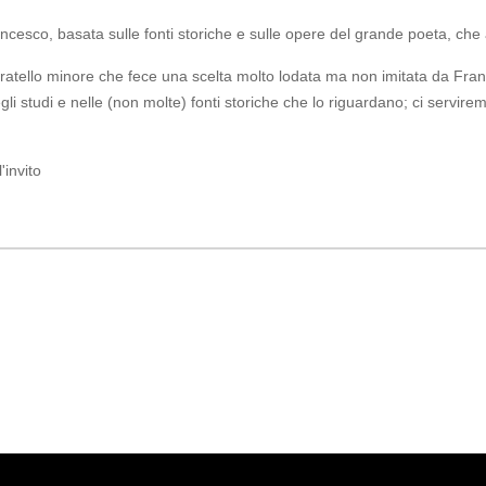
ancesco, basata sulle fonti storiche e sulle opere del grande poeta, che a 
ratello minore che fece una scelta molto lodata ma non imitata da Fran
li studi e nelle (non molte) fonti storiche che lo riguardano; ci servir
'invito
 che viene da lontano
TTEZZATO SANT’AGOSTINO