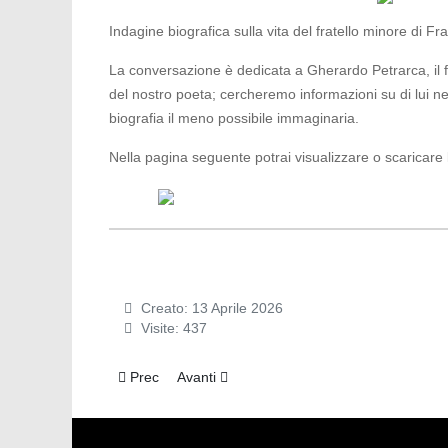
Indagine biografica sulla vita del fratello minore di Fr
La conversazione è dedicata a Gherardo Petrarca, il f
del nostro poeta; cercheremo informazioni su di lui neg
biografia il meno possibile immaginaria.
Nella pagina seguente potrai visualizzare o scaricare l
Creato: 13 Aprile 2026
Visite: 437
Articolo precedente: Viboldone: una scritta in latino
Articolo successivo: QVI (NON) FU BA
Prec
Avanti