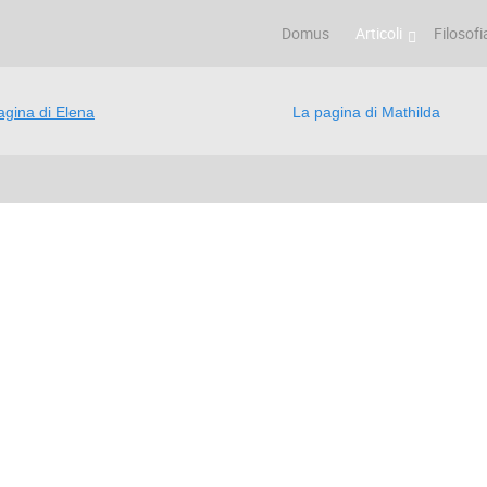
Domus
Articoli
Filosofi
agina di Elena
La pagina di Mathilda