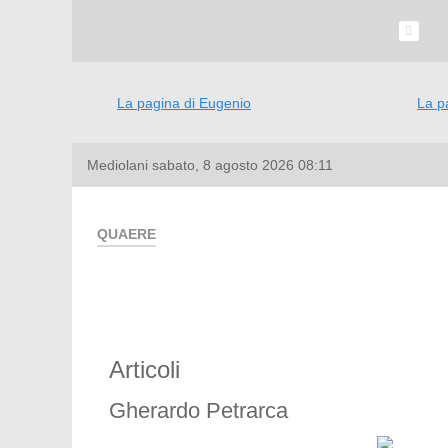
La pagina di Eugenio
La p
Mediolani
sabato, 8 agosto 2026
08:11
QUAERE
Articoli
Gherardo Petrarca