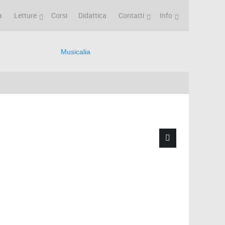
a
Letture
Corsi
Didattica
Contatti
Info
Musicalia
Type 2 or more characters for results.